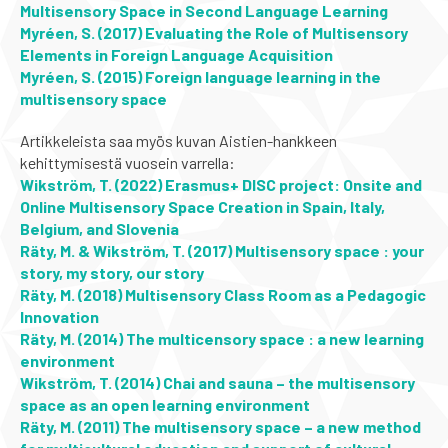
Multisensory Space in Second Language Learning
Myréen, S. (2017) Evaluating the Role of Multisensory
Elements in Foreign Language Acquisition
Myréen, S. (2015) Foreign language learning in the
multisensory space
Artikkeleista saa myös kuvan Aistien-hankkeen
kehittymisestä vuosein varrella:
Wikström, T. (2022) Erasmus+ DISC project: Onsite and
Online Multisensory Space Creation in Spain, Italy,
Belgium, and Slovenia
Räty, M. & Wikström, T. (2017) Multisensory space : your
story, my story, our story
Räty, M. (2018) Multisensory Class Room as a Pedagogic
Innovation
Räty, M. (2014) The multicensory space : a new learning
environment
Wikström, T. (2014) Chai and sauna – the multisensory
space as an open learning environment
Räty, M. (2011) The multisensory space – a new method