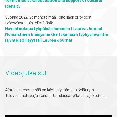
for multicultural education and support of cultural
identity
Vuonna 2022-23 menetelmää kokeillaan erityisesti
työhyvinvoinnin edistäjänä:
Havuntuoksua työpäivän lomassa | Laurea Journal
Moniaistinen Elämysnurkka tukemaan työhyvinvointia
ja yhteisöllisyyttä | Laurea Journal
Videojulkaisut
Aistien-menetelmää on käytetty Hämeen Kylät ry:n
Tulevaisuustupa ja Tanssit Untulassa -pilottiprojekteissa.