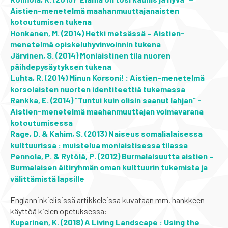
Aistien-menetelmä maahanmuuttajanaisten
kotoutumisen tukena
Honkanen, M. (2014) Hetki metsässä – Aistien-
menetelmä opiskeluhyvinvoinnin tukena
Järvinen, S. (2014) Moniaistinen tila nuoren
päihdepysäytyksen tukena
Luhta, R. (2014) Minun Korsoni! : Aistien-menetelmä
korsolaisten nuorten identiteettiä tukemassa
Rankka, E. (2014) ”Tuntui kuin olisin saanut lahjan” -
Aistien-menetelmä maahanmuuttajan voimavarana
kotoutumisessa
Rage, D. & Kahim, S. (2013) Naiseus somalialaisessa
kulttuurissa : muistelua moniaistisessa tilassa
Pennola, P. & Rytölä, P. (2012) Burmalaisuutta aistien –
Burmalaisen äitiryhmän oman kulttuurin tukemista ja
välittämistä lapsille
Englanninkielisissä artikkeleissa kuvataan mm. hankkeen
käyttöä kielen opetuksessa:
Kuparinen, K. (2018) A Living Landscape : Using the