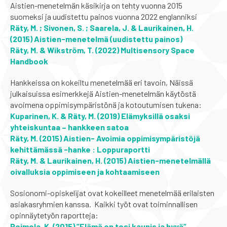
Aistien-menetelmän käsikirja on tehty vuonna 2015
suomeksi ja uudistettu painos vuonna 2022 englanniksi
Räty, M. ; Sivonen, S. ; Saarela, J. & Laurikainen, H.
(2015) Aistien-menetelmä (uudistettu painos)
Räty, M. & Wikström, T. (2022) Multisensory Space
Handbook
Hankkeissa on kokeiltu menetelmää eri tavoin, Näissä
julkaisuissa esimerkkejä Aistien-menetelmän käytöstä
avoimena oppimisympäristönä ja kotoutumisen tukena:
Kuparinen, K. & Räty, M. (2019) Elämyksillä osaksi
yhteiskuntaa – hankkeen satoa
Räty, M. (2015) Aistien- Avoimia oppimisympäristöjä
kehittämässä -hanke : Loppuraportti
Räty, M. & Laurikainen, H. (2015) Aistien-menetelmällä
oivalluksia oppimiseen ja kohtaamiseen
Sosionomi-opiskelijat ovat kokeilleet menetelmää erilaisten
asiakasryhmien kanssa. Kaikki työt ovat toiminnallisen
opinnäytetyön raportteja:
Roimola, K. (2015) ”Elämä on tosi kaunis ja hyvä” –